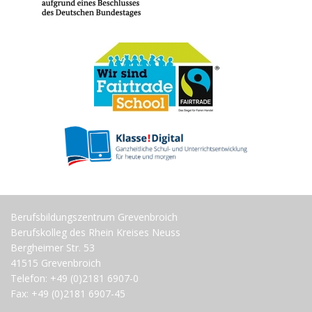
Berufsbildungszentrum Grevenbroich
Berufskolleg des Rhein Kreises Neuss
Bergheimer Str. 53
41515 Grevenbroich
Telefon: +49 (0)2181 6907-0
Fax: +49 (0)2181 6907-45