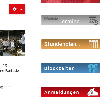
n,
klung
hre Fantasie.
goginnen