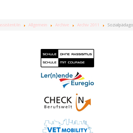
sistent/in
Allgemein
Archive
Archiv 2011
Sozialpädago