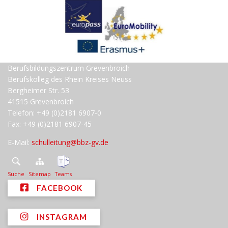
Berufsbildungszentrum Grevenbroich
Berufskolleg des Rhein Kreises Neuss
Bergheimer Str. 53
41515 Grevenbroich
Telefon: +49 (0)2181 6907-0
Fax: +49 (0)2181 6907-45
E-Mail:
schulleitung@bbz-gv.de
Suche
Sitemap
Teams
FACEBOOK
INSTAGRAM