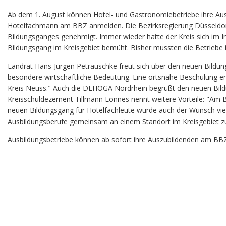
Ab dem 1. August können Hotel- und Gastronomiebetriebe ihre Aus
Hotelfachmann am BBZ anmelden. Die Bezirksregierung Düsseldorf 
Bildungsganges genehmigt. Immer wieder hatte der Kreis sich im I
Bildungsgang im Kreisgebiet bemüht. Bisher mussten die Betriebe i
Landrat Hans-Jürgen Petrauschke freut sich über den neuen Bildu
besondere wirtschaftliche Bedeutung. Eine ortsnahe Beschulung erh
Kreis Neuss." Auch die DEHOGA Nordrhein begrüßt den neuen Bildun
Kreisschuldezernent Tillmann Lonnes nennt weitere Vorteile: "Am
neuen Bildungsgang für Hotelfachleute wurde auch der Wunsch viel
Ausbildungsberufe gemeinsam an einem Standort im Kreisgebiet z
Ausbildungsbetriebe können ab sofort ihre Auszubildenden am BB