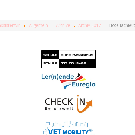
sistent/in
Allgemein
Archive
Archiv 2017
Hotelfachleu