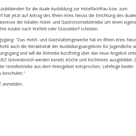
zubildenden für die duale Ausbildung zur Hotelfachfrau bzw. zum
hat jetzt auf Antrag des Rhein-Kreis Neuss die Errichtung des duale
nteresse der lokalen Hotel- und Gastronomiebetriebe um einen eigen
hre Azubis nach Krefeld oder Düsseldorf schicken.
ngsgang: "Das Hotel- und Gaststättengewerbe hat im Rhein-Kreis Neu
öht auch die Attraktivität der Ausbildungsangebote für Jugendliche 
gsgang und will die Betriebe kurzfristig über das neue Angebot unte
 BBZ Grevenbroich werden bereits Köche und Köchinnen ausgebildet. 
er Hotelbetriebe aus dem Kreisgebiet entsprochen, Lehrlinge beider
u beschulen."
Z anmelden.