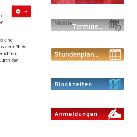
n
en
ss eine
aus dem Rhein-
rrichten.
Durch den