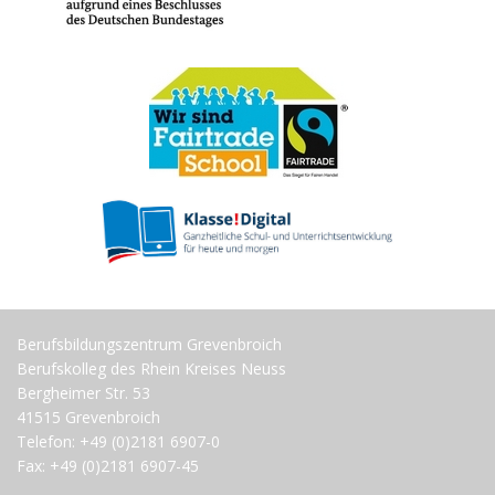
Berufsbildungszentrum Grevenbroich
Berufskolleg des Rhein Kreises Neuss
Bergheimer Str. 53
41515 Grevenbroich
Telefon: +49 (0)2181 6907-0
Fax: +49 (0)2181 6907-45