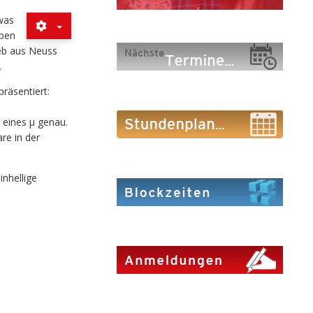
was
aben
ieb aus Neuss
.
räsentiert:
 eines µ genau.
re in der
inhellige