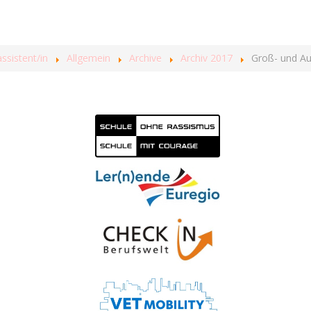
sistent/in
Allgemein
Archive
Archiv 2017
Groß- und A