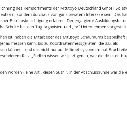
zeichnung des Kernsortiments der Mitutoyo Deutschland GmbH. So et
edeutsam, sondern durchaus von ganz privatem Interesse sein. Das h
ner Betriebsbesichtigung erfahren. Der engagierte Ausbildungsbetr
ra Schulte hat den Tag organisiert und „ihr" Unternehmen vorgestellt
en ist, haben die Mitarbeiter des Mitutoyo Schauraums beispielhaft p
enau messen kann, bis zu Koordinatenmessgeräten, die z.B. als
sen können - und das nicht nur auf Millimeter, sondern auf Bruchteile
sonderem Reiz. „Endlich wissen wir jetzt genau, wer die dicksten Haa
en worden - eine Art „Riesen Sushi". In der Abschlussrunde war die e