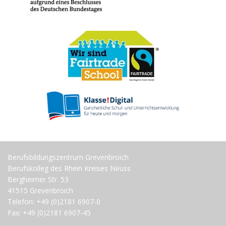
Berufsbildungszentrum Grevenbroich
Berufskolleg des Rhein Kreises Neuss
Bergheimer Str. 53
41515 Grevenbroich
Telefon: +49 (0)2181 6907-0
Fax: +49 (0)2181 6907-45