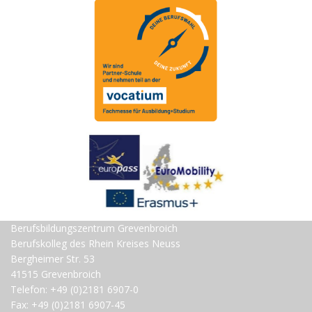
Berufsbildungszentrum Grevenbroich
Berufskolleg des Rhein Kreises Neuss
Bergheimer Str. 53
41515 Grevenbroich
Telefon: +49 (0)2181 6907-0
Fax: +49 (0)2181 6907-45