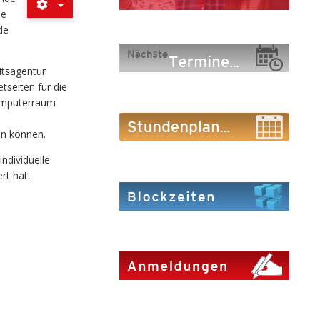
ie
de
itsagentur
tseiten für die
Computerraum
in können.
ndividuelle
rt hat.