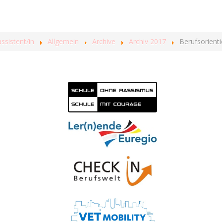
sistent/in
Allgemein
Archive
Archiv 2017
Berufsorient