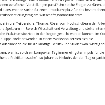
einen beruflichen Vorstellungen passt? Um solche Fragen zu klären, d
 die anstehende Suche für einen Praktikumsplatz für das bevorstehen
 Berufsorientierungstag am Wirtschaftsgymnasium statt.
dabei in drei Teilbereiche: Thomas Röser vom Hochschulteam der Arbe
liche Spektrum im Bereich Wirtschaft und Verwaltung und stellte Interne
liche Praktikumsbetriebe in der Region gesucht werden können. Im 
nd Tipps direkt anwenden. In einem Workshop setzten sich die
 auseinander, die für die künftige Berufs- und Studienwahl wichtig se
nnt war, ist solch ein kompakter Tag immer ein guter Impuls für die i
tehende Praktikumssuche", so Johannes Niebuhr, der den Tag organisie