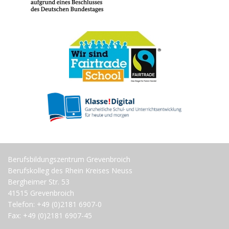
Berufsbildungszentrum Grevenbroich
Berufskolleg des Rhein Kreises Neuss
Bergheimer Str. 53
41515 Grevenbroich
Telefon: +49 (0)2181 6907-0
Fax: +49 (0)2181 6907-45