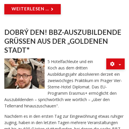
WEITERLESEN ...
DOBRÝ DEN! BBZ-AUSZUBILDENDE
GRÜSSEN AUS DER „GOLDENEN S
TADT"
5 Hotelfachleute und ein
Koch aus dem dritten
Ausbildungsjahr absolvieren derzeit ein
zweiwöchiges Praktikum im Prager Vier-
Sterne-Hotel Diplomat. Das EU-
Programm Erasmus+ ermöglicht den
Auszubildenden – sprichwörtlich wie wörtlich – „über den
Tellerrand hinauszuschauen".
Nachdem es in den ersten Tag zur Eingewöhnung etwas ruhiger
zuging, haben in den letzten Tagen mehrere Veranstaltungen
mit bis zu 600 Gästen stattgefunden, bei denen die sechs BBZ-