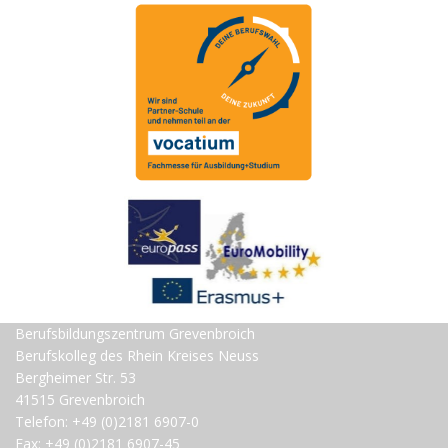
Berufsbildungszentrum Grevenbroich
Berufskolleg des Rhein Kreises Neuss
Bergheimer Str. 53
41515 Grevenbroich
Telefon: +49 (0)2181 6907-0
Fax: +49 (0)2181 6907-45