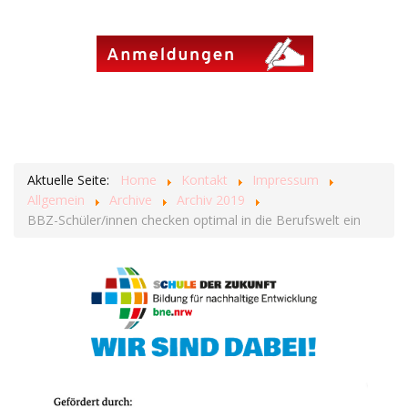
Aktuelle Seite:
Home
Kontakt
Impressum
Allgemein
Archive
Archiv 2019
BBZ-Schüler/innen checken optimal in die Berufswelt ein