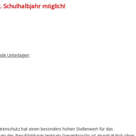
 Schulhalbjahr möglich!
nde Unterlagen
:
atenschutz hat einen besonders hohen Stellenwert für das
ten des Berufsbildungszentrum Grevenbroichs ist grundsätzlich ohne