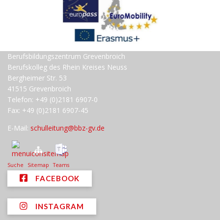
Berufsbildungszentrum Grevenbroich
Berufskolleg des Rhein Kreises Neuss
Bergheimer Str. 53
41515 Grevenbroich
Telefon: +49 (0)2181 6907-0
Fax: +49 (0)2181 6907-45
E-Mail:
schulleitung@bbz-gv.de
Suche
Sitemap
Teams
FACEBOOK
INSTAGRAM