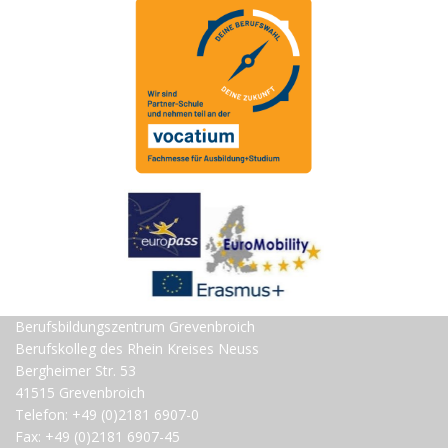
Berufsbildungszentrum Grevenbroich
Berufskolleg des Rhein Kreises Neuss
Bergheimer Str. 53
41515 Grevenbroich
Telefon: +49 (0)2181 6907-0
Fax: +49 (0)2181 6907-45