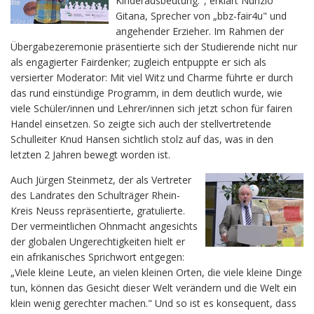
Kinderausbeutung.", erklärt Nunzio
Gitana, Sprecher von „bbz-fair4u" und
angehender Erzieher. Im Rahmen der
Übergabezeremonie präsentierte sich der Studierende nicht nur
als engagierter Fairdenker; zugleich entpuppte er sich als
versierter Moderator: Mit viel Witz und Charme führte er durch
das rund einstündige Programm, in dem deutlich wurde, wie
viele Schüler/innen und Lehrer/innen sich jetzt schon für fairen
Handel einsetzen. So zeigte sich auch der stellvertretende
Schulleiter Knud Hansen sichtlich stolz auf das, was in den
letzten 2 Jahren bewegt worden ist.
Auch Jürgen Steinmetz, der als Vertreter
des Landrates den Schulträger Rhein-
Kreis Neuss repräsentierte, gratulierte.
Der vermeintlichen Ohnmacht angesichts
der globalen Ungerechtigkeiten hielt er
ein afrikanisches Sprichwort entgegen:
„Viele kleine Leute, an vielen kleinen Orten, die viele kleine Dinge
tun, können das Gesicht dieser Welt verändern und die Welt ein
klein wenig gerechter machen." Und so ist es konsequent, dass