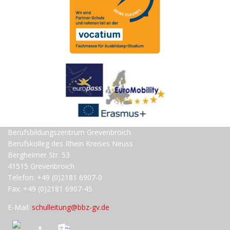
Berufsbildungszentrum Grevenbroich
Berufskolleg des Rhein Kreises Neuss
Bergheimer Str. 53
41515 Grevenbroich
Telefon: +49 (0)2181 6907-0
Fax: +49 (0)2181 6907-45
E-Mail:
schulleitung@bbz-gv.de